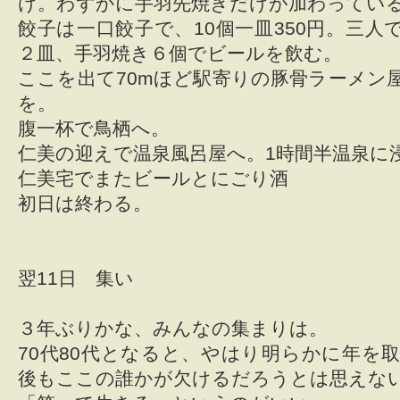
け。わずかに手羽先焼きだけが加わってい
餃子は一口餃子で、10個一皿350円。三人
２皿、手羽焼き６個でビールを飲む。
ここを出て70mほど駅寄りの豚骨ラーメン
を。
腹一杯で鳥栖へ。
仁美の迎えで温泉風呂屋へ。1時間半温泉に
仁美宅でまたビールとにごり酒
初日は終わる。
翌11日 集い
３年ぶりかな、みんなの集まりは。
70代80代となると、やはり明らかに年を
後もここの誰かが欠けるだろうとは思えな