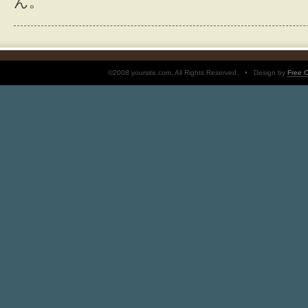
ん。
©2008 yoursite.com. All Rights Reserved. • Design by
Free 